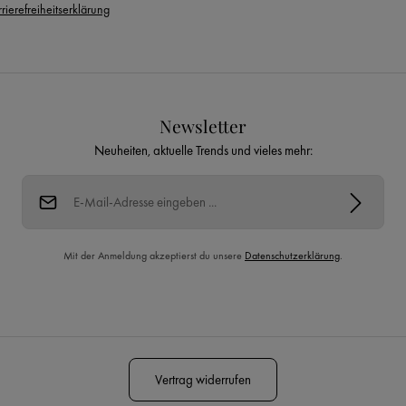
rierefreiheitserklärung
Newsletter
Neuheiten, aktuelle Trends und vieles mehr:
E-Mail-Adresse*
Mit der Anmeldung akzeptierst du unsere
Datenschutzerklärung
.
Diese Seite ist durch reCAPTCHA geschützt und es gelten die
Datenschutzrichtlinie
und
Nutzungsbedingungen
.
Vertrag widerrufen