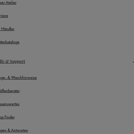
ser Atelier
rriere
r Händler
ätterkataloge
lfe & Support
lege- & Waschhinweise
ößenberater
ssenswertes
op Finder
agen & Antworten