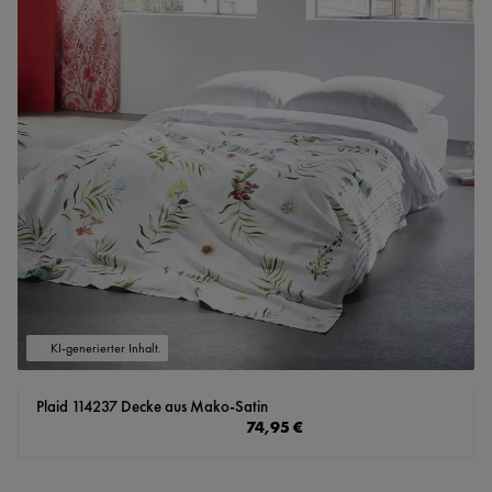
KI-generierter Inhalt.
Plaid 114237 Decke aus Mako-Satin
Regulärer Preis:
74,95 €