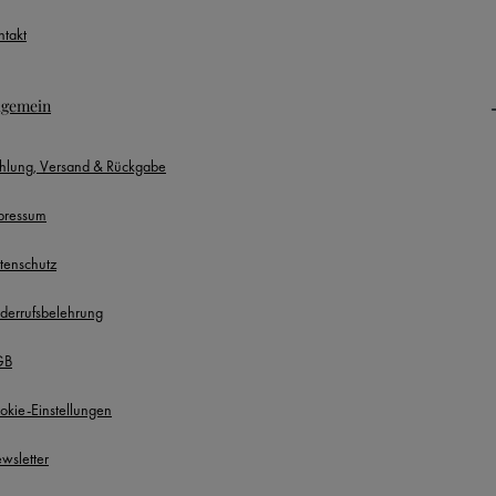
ntakt
lgemein
hlung, Versand & Rückgabe
pressum
tenschutz
derrufsbelehrung
GB
okie-Einstellungen
wsletter