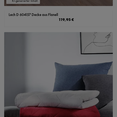
KI-generierter Inhalt.
Lech D 604157 Decke aus Flanell
Regulärer Preis:
119,95 €