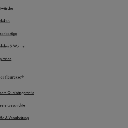
ttwäsche
ttlaken
ssenbezüge
hlafen & Wohnen
piration
er fleuresse®
sere Qualitätsgarantie
sere Geschichte
offe & Verarbeitung