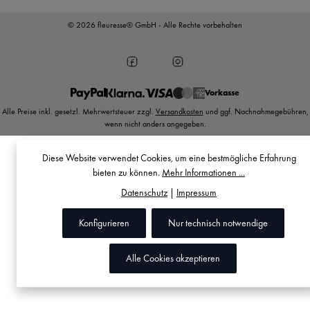
© 2026 fleuresse® GmbH - Alle Rechte vorbehalten
Vorkasse
Alle Preise inkl. gesetzl. Mehrwertsteuer zzgl.
Versandkosten
und ggf. Nachnahmegebühren,
wenn nicht anders angegeben.
Diese Website verwendet Cookies, um eine bestmögliche Erfahrung
bieten zu können.
Mehr Informationen ...
Datenschutz
|
Impressum
Konfigurieren
Nur technisch notwendige
Alle Cookies akzeptieren