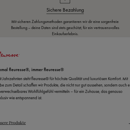
Sichere Bezahlung
Mit sicheren Zahlungsmethoden garantieren wir dir eine sorgenfreie
Bestellung – deine Daten sind stets geschützt, für ein vertrauensvolles
Einkaufserlebnis.
nmal fleuresse®, immer fleuresse®
it Jahrzehnten steht fleuresse® für höchste Qualität und luxuriösen Komfort. Mit
ebe zum Detail schaffen wir Produkte, die nicht nur gut aussehen, sondern auch e
verwechselbares Wohlfühlgefühl vermitteln – für ein Zuhause, das genauso
klusiv wie entspannend ist.
sere Produkte