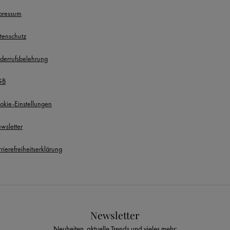
pressum
tenschutz
derrufsbelehrung
GB
okie-Einstellungen
wsletter
rierefreiheitserklärung
Newsletter
Neuheiten, aktuelle Trends und vieles mehr: