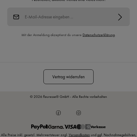
E-Mail-Adresse*
Mit der Anmeldung akzeptierst du unsere
Datenschutzerklärung
.
Diese Seite ist durch reCAPTCHA geschützt und es gelten die
Datenschutzrichtlinie
und
Nutzungsbedingungen
.
Vertrag widerrufen
© 2026 fleuresse® GmbH - Alle Rechte vorbehalten
Vorkasse
Alle Preise inkl. gesetzl. Mehrwertsteuer zzgl.
Versandkosten
und ggf. Nachnahmegebühren,