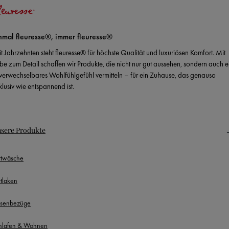
nmal fleuresse®, immer fleuresse®
it Jahrzehnten steht fleuresse® für höchste Qualität und luxuriösen Komfort. Mit
ebe zum Detail schaffen wir Produkte, die nicht nur gut aussehen, sondern auch e
verwechselbares Wohlfühlgefühl vermitteln – für ein Zuhause, das genauso
klusiv wie entspannend ist.
sere Produkte
ttwäsche
ttlaken
ssenbezüge
hlafen & Wohnen