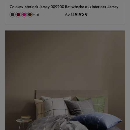
Colours Interlock Jersey 009200 Bettwäsche aus Interlock-Jersey
auswählen
Regulärer Preis:
119,95 €
Farbe
Ab
+
16
Anthrazit
Bordeaux
Dunkelrosa
Mokka