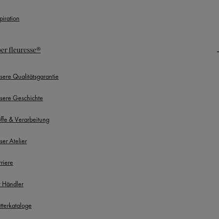
piration
er fleuresse®
sere Qualitätsgarantie
sere Geschichte
offe & Verarbeitung
ser Atelier
rriere
r Händler
ätterkataloge