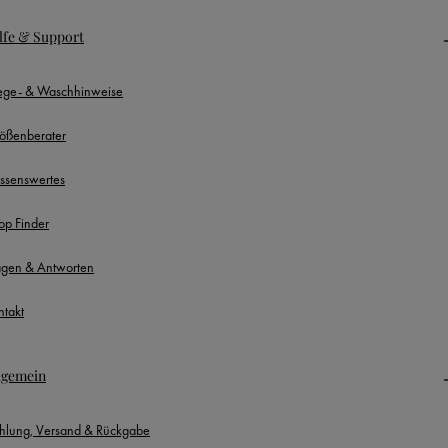
lfe & Support
lege- & Waschhinweise
ößenberater
ssenswertes
op Finder
agen & Antworten
ntakt
lgemein
hlung, Versand & Rückgabe