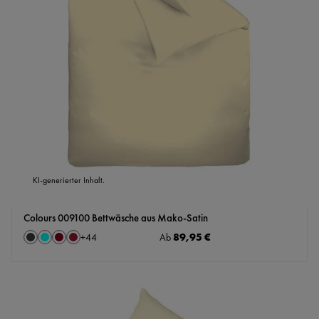
KI-generierter Inhalt.
Colours 009100 Bettwäsche aus Mako-Satin
auswählen
Regulärer Preis:
89,95 €
Farbe
Ab
+
44
Anthrazit
Aqua
Bordeaux
Cassis