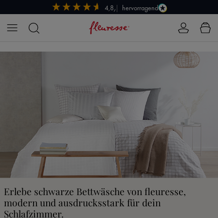
hervorragend
4,8/5
Zum Hauptinhalt springen
Erlebe schwarze Bettwäsche von fleuresse,
modern und ausdrucksstark für dein
Schlafzimmer.