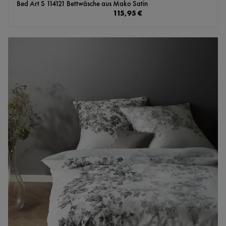
Bed Art S 114121 Bettwäsche aus Mako Satin
Regulärer Preis:
115,95 €