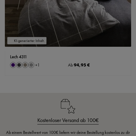
KI-generierter Inhalt.
Lech 4311
auswählen
Regulärer Preis:
94,95 €
Farbe
Ab
+
1
Indigo
Schwarz-Weiß
Steingrau
dunkelgrau
Kostenloser Versand ab 100€
Ab einem Bestellwert von 100€ liefern wir deine Bestellung kostenlos zu dir