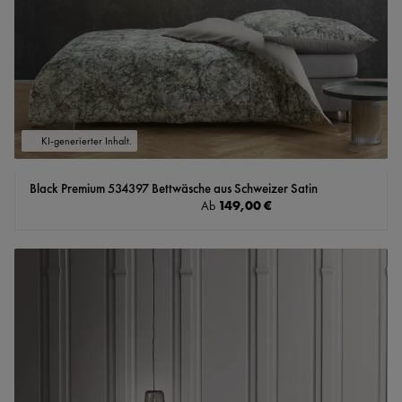
KI-generierter Inhalt.
Black Premium 534397 Bettwäsche aus Schweizer Satin
Regulärer Preis:
149,00 €
Ab