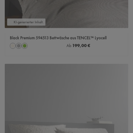
KI-generierter Inhalt.
Black Premium 594513 Bettwäsche aus TENCEL™ Lyocell
auswählen
Regulärer Preis:
199,00 €
Farbe
Ab
Creme-Weiß
grau
grün