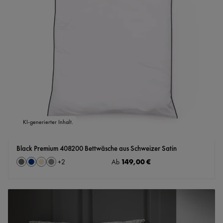
KI-generierter Inhalt.
Black Premium 408200 Bettwäsche aus Schweizer Satin
auswählen
Regulärer Preis:
149,00 €
Farbe
Ab
+
2
Granit
Marine
Perle
Stahl