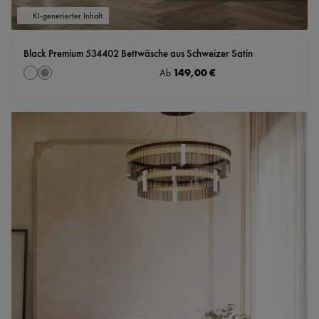
KI-generierter Inhalt.
Black Premium 534402 Bettwäsche aus Schweizer Satin
auswählen
Regulärer Preis:
149,00 €
Farbe
Ab
creme
grau