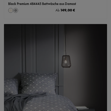
Black Premium 484445 Bettwäsche aus Damast
auswählen
Regulärer Preis:
149,00 €
Farbe
Ab
creme
grau