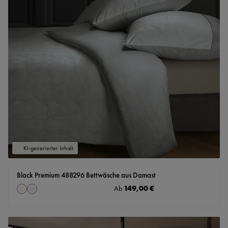
KI-generierter Inhalt.
Black Premium 488296 Bettwäsche aus Damast
auswählen
Regulärer Preis:
149,00 €
Farbe
Ab
creme
silber