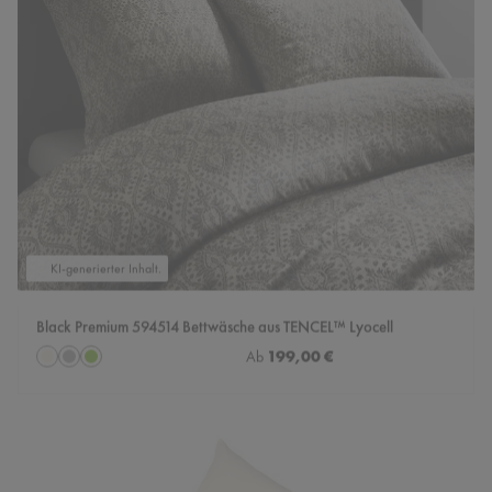
KI-generierter Inhalt.
Black Premium 594514 Bettwäsche aus TENCEL™ Lyocell
auswählen
Regulärer Preis:
199,00 €
Farbe
Ab
Creme-Weiß
grau
grün