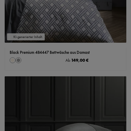
KI-generierter Inhalt.
Black Premium 484447 Bettwäsche aus Damast
auswählen
Regulärer Preis:
149,00 €
Farbe
Ab
creme
grau