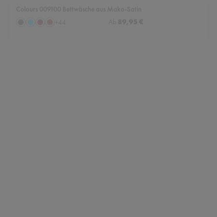
Colours 009100 Bettwäsche aus Mako-Satin
auswählen
Regulärer Preis:
89,95 €
Farbe
Ab
+
44
Anthrazit
Aqua
Bordeaux
Cassis