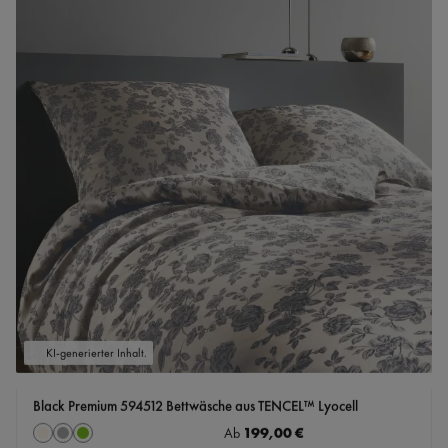
KI-generierter Inhalt.
Black Premium 594512 Bettwäsche aus TENCEL™ Lyocell
auswählen
Regulärer Preis:
199,00 €
Farbe
Ab
Creme-Weiß
grau
grün