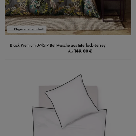
KI-generierter Inhalt.
Black Premium 074517 Bettwäsche aus Interlock-Jersey
Regulärer Preis:
149,00 €
Ab