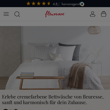
hervorragend
4,8/5
Zum Hauptinhalt springen
Erlebe cremefarbene Bettwäsche von fleuresse,
sanft und harmonisch für dein Zuhause.