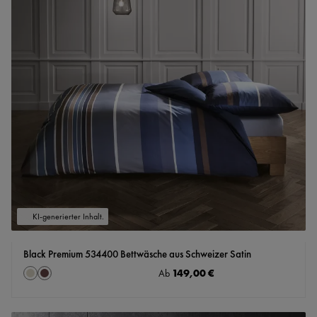
KI-generierter Inhalt.
Black Premium 534400 Bettwäsche aus Schweizer Satin
auswählen
Regulärer Preis:
149,00 €
Farbe
Ab
Hellgrau-Creme
braun-blau