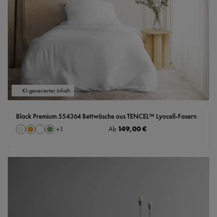
KI-generierter Inhalt.
Black Premium 554364 Bettwäsche aus TENCEL™ Lyocell-Fasern
auswählen
Regulärer Preis:
149,00 €
Farbe
Ab
+
1
Ecru
apricot
naturweiß
salbei