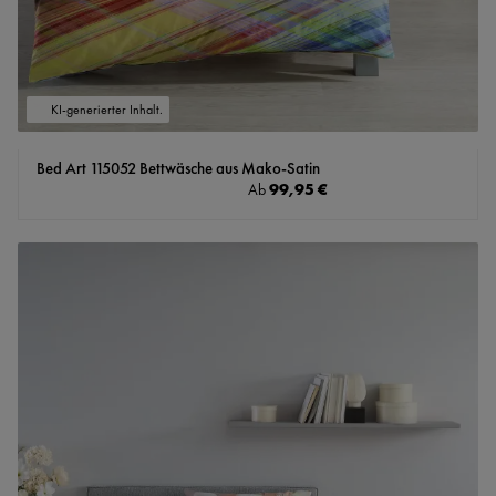
KI-generierter Inhalt.
Bed Art 115052 Bettwäsche aus Mako-Satin
Regulärer Preis:
99,95 €
Ab