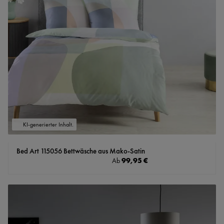
KI-generierter Inhalt.
Bed Art 115056 Bettwäsche aus Mako-Satin
Regulärer Preis:
99,95 €
Ab