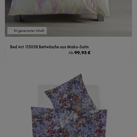
KI-generierter Inhalt.
Bed Art 115058 Bettwäsche aus Mako-Satin
Regulärer Preis:
99,95 €
Ab