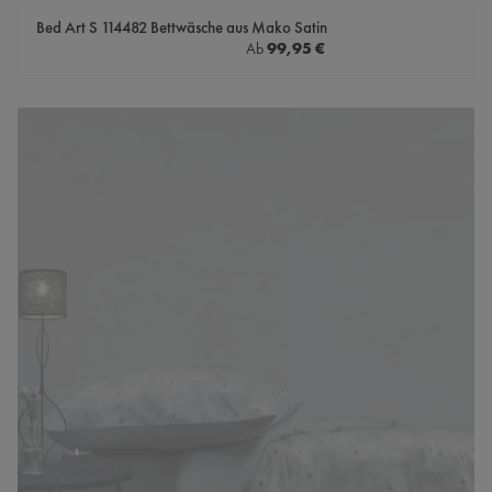
Bed Art S 114482 Bettwäsche aus Mako Satin
Regulärer Preis:
99,95 €
Ab