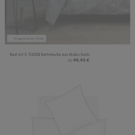
KI-generierter Inhalt.
Bed Art S 114528 Bettwäsche aus Mako Satin
Regulärer Preis:
99,95 €
Ab