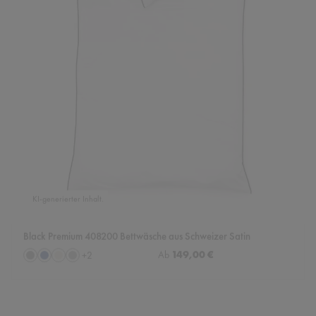
KI-generierter Inhalt.
Black Premium 408200 Bettwäsche aus Schweizer Satin
auswählen
Regulärer Preis:
149,00 €
Farbe
Ab
+
2
Granit
Marine
Perle
Stahl