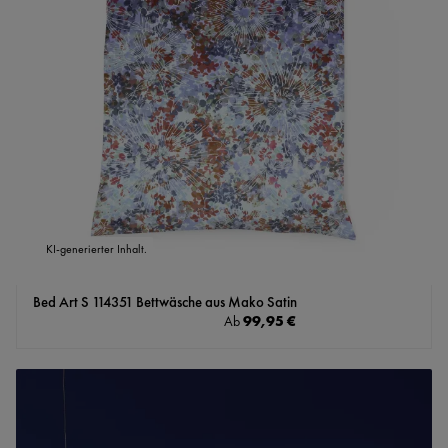
KI-generierter Inhalt.
Bed Art S 114351 Bettwäsche aus Mako Satin
Regulärer Preis:
99,95 €
Ab