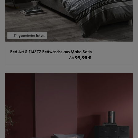
KI-generierter Inhalt.
Bed Art S 114377 Bettwäsche aus Mako Satin
Regulärer Preis:
99,95 €
Ab