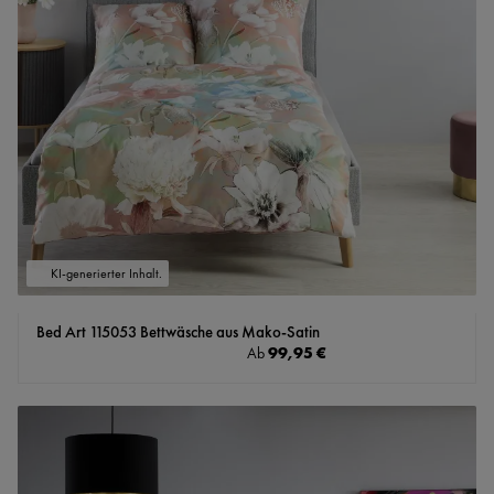
KI-generierter Inhalt.
Bed Art 115053 Bettwäsche aus Mako-Satin
Regulärer Preis:
99,95 €
Ab