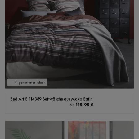
KI-generierter Inhalt.
Bed Art S 114389 Bettwäsche aus Mako Satin
Regulärer Preis:
115,95 €
Ab