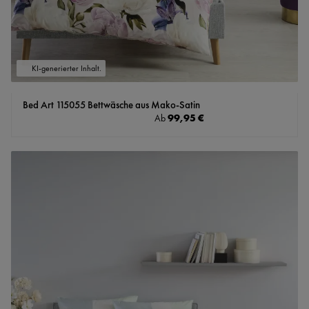
KI-generierter Inhalt.
Bed Art 115055 Bettwäsche aus Mako-Satin
Regulärer Preis:
99,95 €
Ab