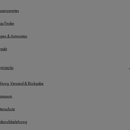
ssenswertes
op Finder
agen & Antworten
ntakt
lgemein
hlung, Versand & Rückgabe
pressum
tenschutz
derrufsbelehrung