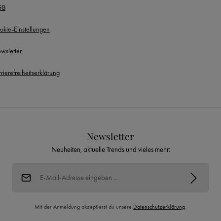
GB
okie-Einstellungen
wsletter
rierefreiheitserklärung
Newsletter
Neuheiten, aktuelle Trends und vieles mehr:
E-Mail-Adresse*
Mit der Anmeldung akzeptierst du unsere
Datenschutzerklärung
.