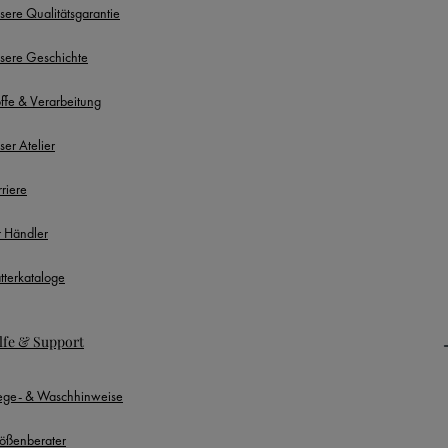
sere Qualitätsgarantie
sere Geschichte
offe & Verarbeitung
ser Atelier
rriere
r Händler
ätterkataloge
lfe & Support
lege- & Waschhinweise
ößenberater