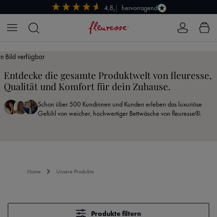
hervorragend
4,8/5
Zum Hauptinhalt springen
in Bild verfügbar
Entdecke die gesamte Produktwelt von fleuresse,
Qualität und Komfort für dein Zuhause.
Schon über 500 Kundinnen und Kunden erleben das luxuriöse
Gefühl von weicher, hochwertiger Bettwäsche von fleuresse®.
Home
Unsere Produkte
Produkte filtern