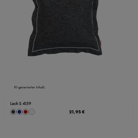
KI-generierter Inhalt.
Lech S 4159
auswählen
Regulärer Preis:
21,95 €
Farbe
Anthrazit
Marine
rot
silber