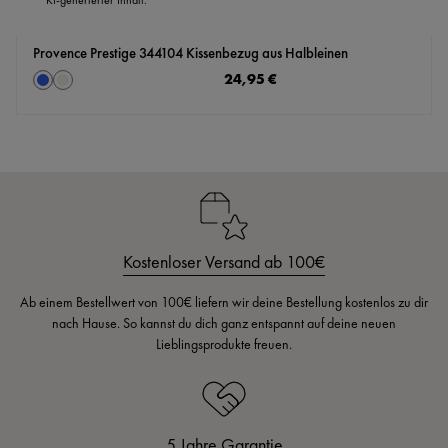
Provence Prestige 344104 Kissenbezug aus Halbleinen
auswählen
Regulärer Preis:
24,95 €
Farbe
himmelblau
silber
Kostenloser Versand ab 100€
Ab einem Bestellwert von 100€ liefern wir deine Bestellung kostenlos zu dir
nach Hause. So kannst du dich ganz entspannt auf deine neuen
Lieblingsprodukte freuen.
5 Jahre Garantie