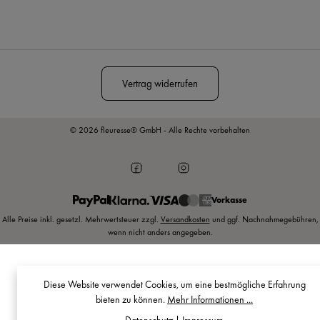
Diese Seite ist durch reCAPTCHA geschützt und es gelten die
Datenschutzrichtlinie
und
Nutzungsbedingungen
.
Vertrag widerrufen
© 2026 fleuresse® GmbH - Alle Rechte vorbehalten
Vorkasse
Alle Preise inkl. gesetzl. Mehrwertsteuer zzgl.
Versandkosten
und ggf. Nachnahmegebühren,
wenn nicht anders angegeben.
Diese Website verwendet Cookies, um eine bestmögliche Erfahrung
bieten zu können.
Mehr Informationen ...
Datenschutz
|
Impressum