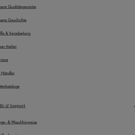
sere Qualitätsgarantie
sere Geschichte
offe & Verarbeitung
ser Atelier
rriere
r Händler
ätterkataloge
lfe & Support
lege- & Waschhinweise