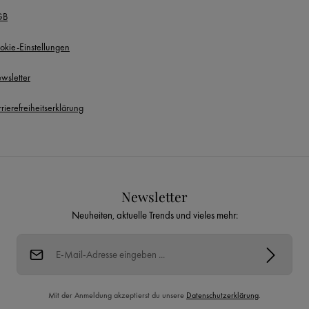
GB
okie-Einstellungen
wsletter
rierefreiheitserklärung
Newsletter
Neuheiten, aktuelle Trends und vieles mehr:
E-Mail-Adresse*
Mit der Anmeldung akzeptierst du unsere
Datenschutzerklärung
.