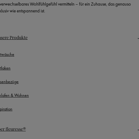
verwechselbares Wohlfühlgefühl vermitteln – für ein Zuhause, das genauso
klusiv wie entspannend ist.
sere Produkte
ttwäsche
ttlaken
ssenbezüge
hlafen & Wohnen
piration
er fleuresse®