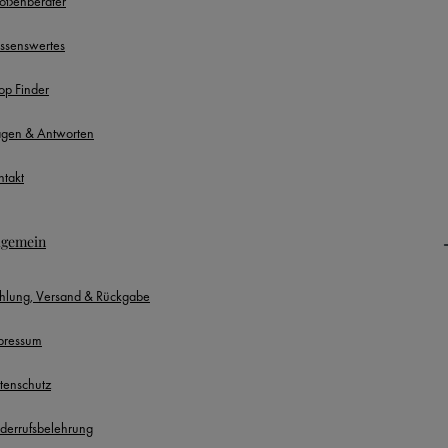
ößenberater
ssenswertes
op Finder
agen & Antworten
ntakt
lgemein
hlung, Versand & Rückgabe
pressum
tenschutz
derrufsbelehrung