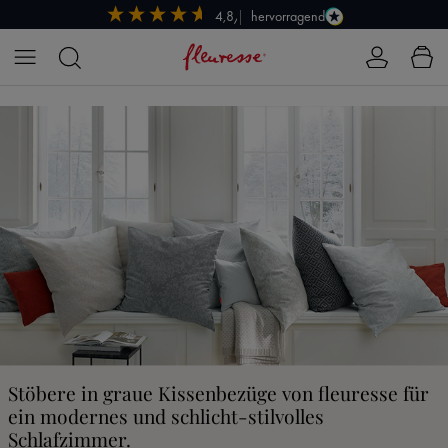
hervorragend
4,8/5
Zum Hauptinhalt springen
Stöbere in graue Kissenbezüge von fleuresse für
ein modernes und schlicht-stilvolles
Schlafzimmer.