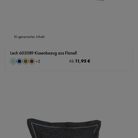
KI-generierter Inhalt.
Lech 603089 Kissenbezug aus Flanell
auswählen
Regulärer Preis:
11,95 €
Farbe
Ab
+
3
Hellblau
Marine
Oliv
Rostbraun
(Diese Option ist zurzeit nicht verfügbar.)