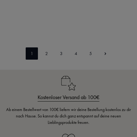
KI-generierter Inhalt.
Bed Art S 114389 Bettwäsche aus Mako Satin
Regulärer Preis:
115,95 €
Ab
1
2
3
4
5
Seite
Seite
Seite
Seite
Seite
Kostenloser Versand ab 100€
Ab einem Bestellwert von 100€ liefern wir deine Bestellung kostenlos zu dir
nach Hause. So kannst du dich ganz entspannt auf deine neuen
Lieblingsprodukte freuen.