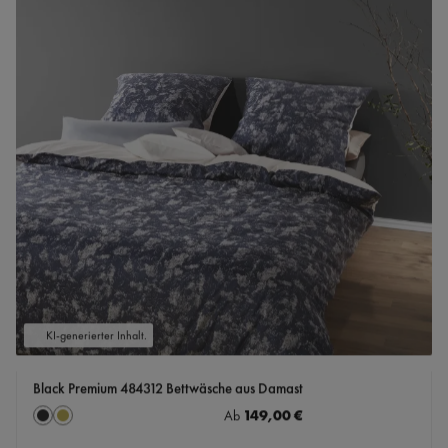
KI-generierter Inhalt.
Black Premium 484312 Bettwäsche aus Damast
auswählen
Regulärer Preis:
149,00 €
Farbe
Ab
Caviar
Messing