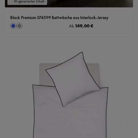
KI-generierter Inhalt.
Black Premium 074599 Bettwäsche aus Interlock-Jersey
auswählen
Regulärer Preis:
149,00 €
Farbe
Ab
blau
grau