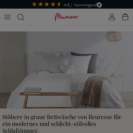
hervorragend
4,8/5
Zum Hauptinhalt springen
Stöbere in graue Bettwäsche von fleuresse für
ein modernes und schlicht-stilvolles
Schlafzimmer.