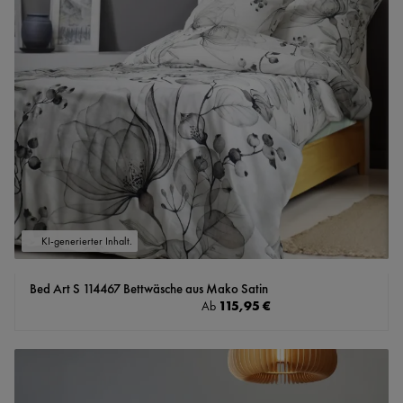
KI-generierter Inhalt.
Bed Art S 114467 Bettwäsche aus Mako Satin
Regulärer Preis:
115,95 €
Ab