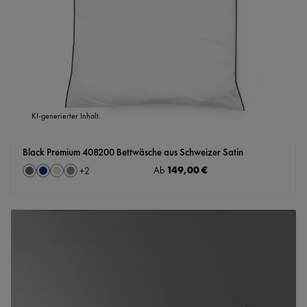
KI-generierter Inhalt.
Black Premium 408200 Bettwäsche aus Schweizer Satin
auswählen
Regulärer Preis:
149,00 €
Farbe
Ab
+
2
Granit
Marine
Perle
Stahl