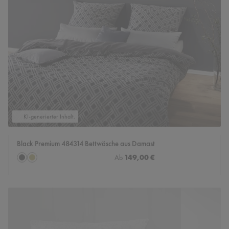
KI-generierter Inhalt.
Black Premium 484314 Bettwäsche aus Damast
auswählen
Regulärer Preis:
149,00 €
Farbe
Ab
Caviar
Messing