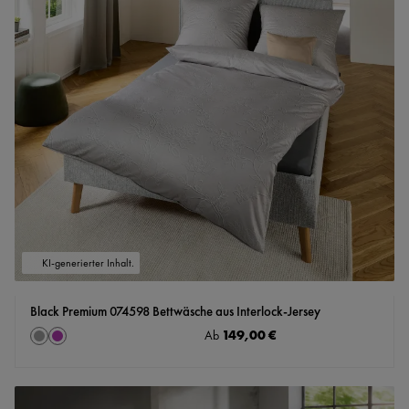
KI-generierter Inhalt.
Black Premium 074598 Bettwäsche aus Interlock-Jersey
auswählen
Regulärer Preis:
149,00 €
Farbe
Ab
grau
mauve