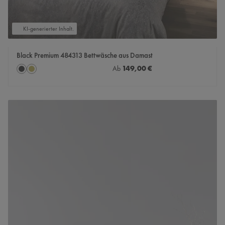
KI-generierter Inhalt.
Black Premium 484313 Bettwäsche aus Damast
auswählen
Regulärer Preis:
149,00 €
Farbe
Ab
Caviar
Messing