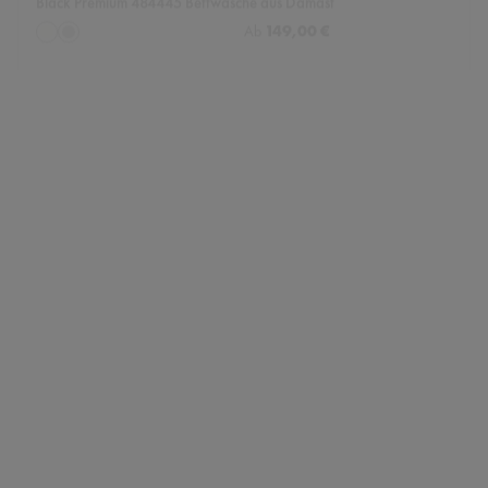
auswählen
Regulärer Preis:
149,00 €
Farbe
Ab
creme
grau