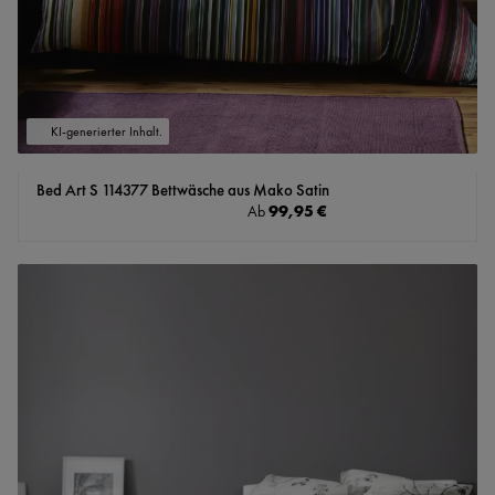
KI-generierter Inhalt.
Bed Art S 114377 Bettwäsche aus Mako Satin
Regulärer Preis:
99,95 €
Ab