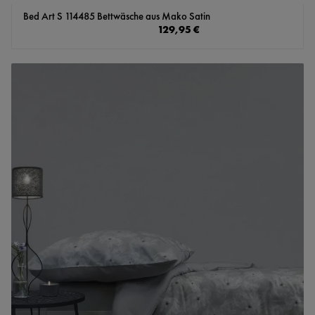
Bed Art S 114485 Bettwäsche aus Mako Satin
Regulärer Preis:
129,95 €