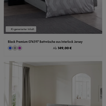
KI-generierter Inhalt.
Black Premium 074597 Bettwäsche aus Interlock Jersey
auswählen
Regulärer Preis:
149,00 €
Farbe
Ab
blau
grau
mauve