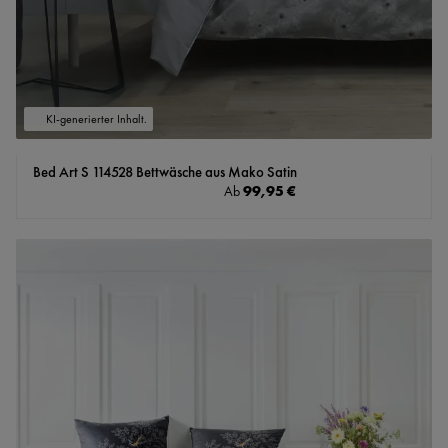
KI-generierter Inhalt.
Bed Art S 114528 Bettwäsche aus Mako Satin
Regulärer Preis:
99,95 €
Ab