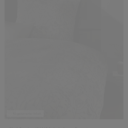
KI-generierter Inhalt.
Black Premium 484445 Bettwäsche aus Damast