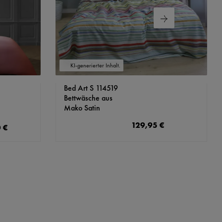
KI-generierter Inhalt.
Bed Art S 114519
Bettwäsche aus
Mako Satin
129,95 €
Regulärer Preis:
 €
is: