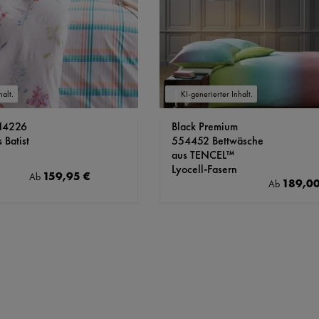
halt.
KI-generierter Inhalt.
214226
Black Premium
 Batist
554452 Bettwäsche
aus TENCEL™
Lyocell-Fasern
159,95 €
Regulärer Preis:
Ab
189,00
Regulärer Pre
Ab