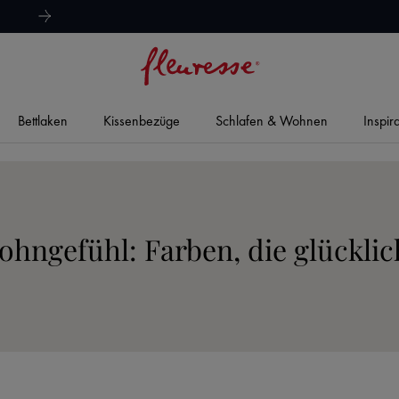
hervorragend
4,8/5
Bettlaken
Kissenbezüge
Schlafen & Wohnen
Inspir
ohngefühl: Farben, die glückli