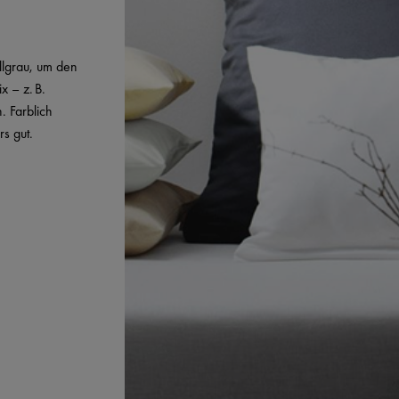
llgrau, um den
x – z. B.
. Farblich
s gut.