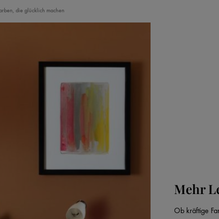
arben, die glücklich machen
Mehr Le
Ob kräftige Fa