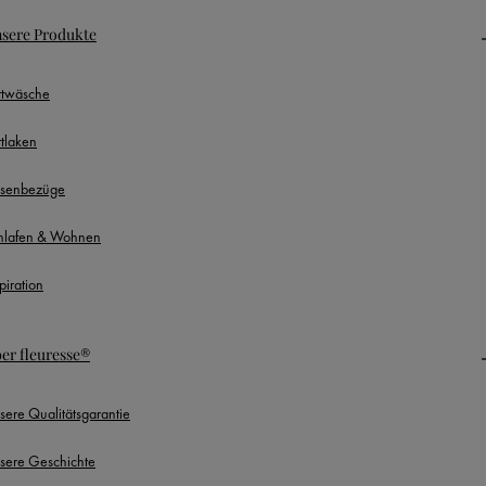
sere Produkte
ttwäsche
ttlaken
ssenbezüge
hlafen & Wohnen
piration
er fleuresse®
sere Qualitätsgarantie
sere Geschichte