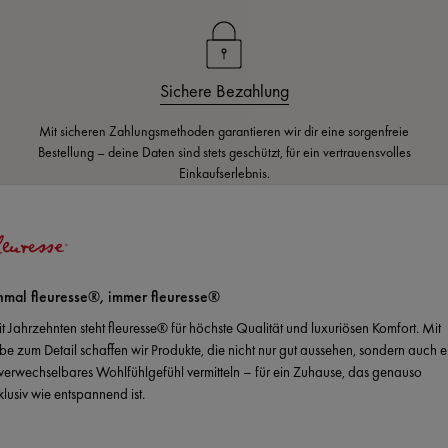
Sichere Bezahlung
Mit sicheren Zahlungsmethoden garantieren wir dir eine sorgenfreie
Bestellung – deine Daten sind stets geschützt, für ein vertrauensvolles
Einkaufserlebnis.
nmal fleuresse®, immer fleuresse®
it Jahrzehnten steht fleuresse® für höchste Qualität und luxuriösen Komfort. Mit
ebe zum Detail schaffen wir Produkte, die nicht nur gut aussehen, sondern auch e
verwechselbares Wohlfühlgefühl vermitteln – für ein Zuhause, das genauso
klusiv wie entspannend ist.