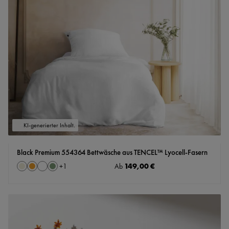
KI-generierter Inhalt.
Black Premium 554364 Bettwäsche aus TENCEL™ Lyocell-Fasern
auswählen
Regulärer Preis:
149,00 €
Farbe
Ab
+
1
Ecru
apricot
naturweiß
salbei