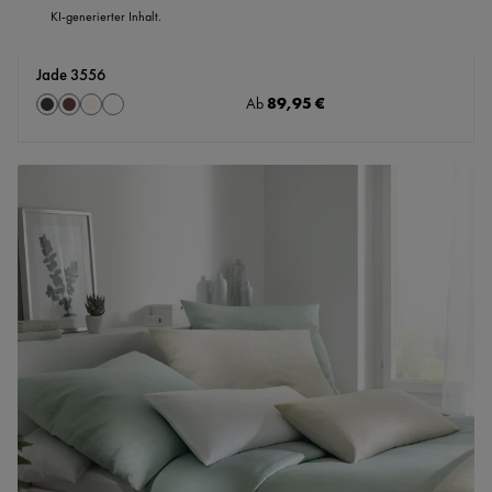
KI-generierter Inhalt.
Jade 3556
auswählen
Regulärer Preis:
89,95 €
Farbe
Ab
Anthrazit
braun
creme
weiss