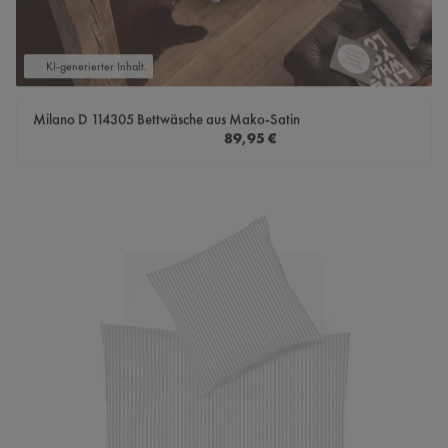
KI-generierter Inhalt.
Milano D 114305 Bettwäsche aus Mako-Satin
Regulärer Preis:
89,95 €