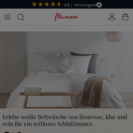
hervorragend
4,8/5
Zum Hauptinhalt springen
Erlebe weiße Bettwäsche von fleuresse, klar und
rein für ein zeitloses Schlafzimmer.