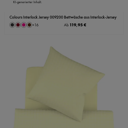
KI-generierter Inhalt.
Colours Interlock Jersey 009200 Bettwäsche aus Interlock-Jersey
auswählen
Regulärer Preis:
119,95 €
Farbe
Ab
+
16
Anthrazit
Bordeaux
Dunkelrosa
Mokka