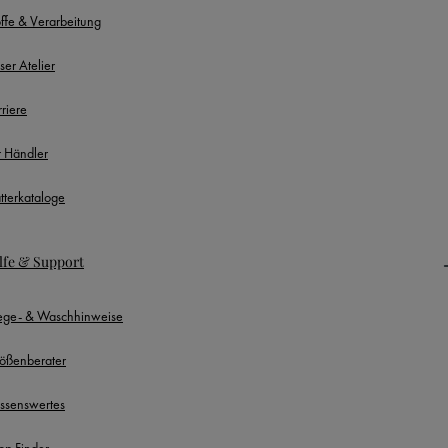
offe & Verarbeitung
ser Atelier
rriere
r Händler
ätterkataloge
lfe & Support
lege- & Waschhinweise
ößenberater
ssenswertes