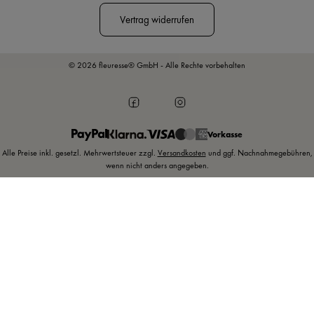
Vertrag widerrufen
© 2026 fleuresse® GmbH - Alle Rechte vorbehalten
Vorkasse
Alle Preise inkl. gesetzl. Mehrwertsteuer zzgl.
Versandkosten
und ggf. Nachnahmegebühren,
wenn nicht anders angegeben.