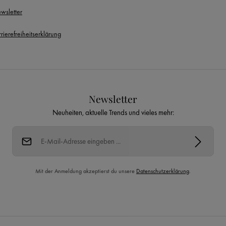
wsletter
rierefreiheitserklärung
Newsletter
Neuheiten, aktuelle Trends und vieles mehr:
E-Mail-Adresse*
Mit der Anmeldung akzeptierst du unsere
Datenschutzerklärung
.
Diese Seite ist durch reCAPTCHA geschützt und es gelten die
Datenschutzrichtlinie
und
Nutzungsbedingungen
.