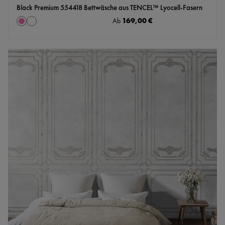
Black Premium 554418 Bettwäsche aus TENCEL™ Lyocell-Fasern
auswählen
Regulärer Preis:
169,00 €
Farbe
Ab
bunt
weiss