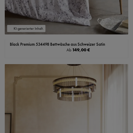
KI-generierter Inhalt.
Black Premium 534498 Bettwäsche aus Schweizer Satin
Regulärer Preis:
149,00 €
Ab