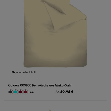
KI-generierter Inhalt.
Colours 009100 Bettwäsche aus Mako-Satin
auswählen
Regulärer Preis:
89,95 €
Farbe
Ab
+
44
Anthrazit
Aqua
Bordeaux
Cassis