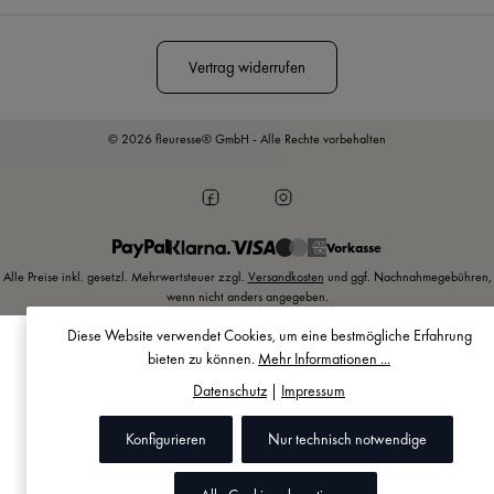
Vertrag widerrufen
© 2026 fleuresse® GmbH - Alle Rechte vorbehalten
Vorkasse
Alle Preise inkl. gesetzl. Mehrwertsteuer zzgl.
Versandkosten
und ggf. Nachnahmegebühren,
wenn nicht anders angegeben.
Diese Website verwendet Cookies, um eine bestmögliche Erfahrung
bieten zu können.
Mehr Informationen ...
Datenschutz
|
Impressum
Konfigurieren
Nur technisch notwendige