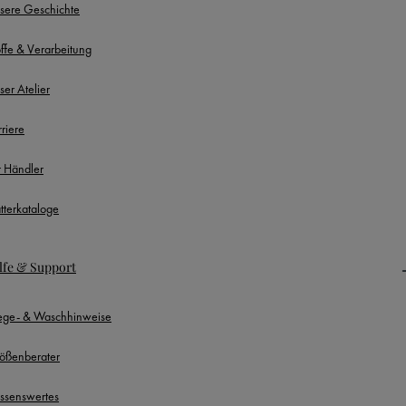
sere Geschichte
offe & Verarbeitung
ser Atelier
rriere
r Händler
ätterkataloge
lfe & Support
lege- & Waschhinweise
ößenberater
ssenswertes