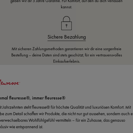
geben wir dir 5 Jahre Garantie. Für Komfort, auf den du dich verlassen
kannst.
Sichere Bezahlung
Mit sicheren Zahlungsmethoden garantieren wir dir eine sorgenfreie
Bestellung – deine Daten sind stets geschützt, für ein vertrauensvolles
Einkaufserlebnis.
nmal fleuresse®, immer fleuresse®
it Jahrzehnten steht fleuresse® für höchste Qualität und luxuriösen Komfort. Mit
ebe zum Detail schaffen wir Produkte, die nicht nur gut aussehen, sondern auch e
verwechselbares Wohlfühlgefühl vermitteln – für ein Zuhause, das genauso
klusiv wie entspannend ist.