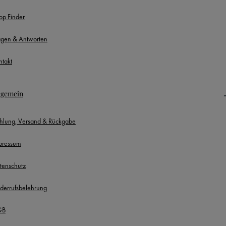
op Finder
agen & Antworten
ntakt
lgemein
hlung, Versand & Rückgabe
pressum
tenschutz
derrufsbelehrung
GB