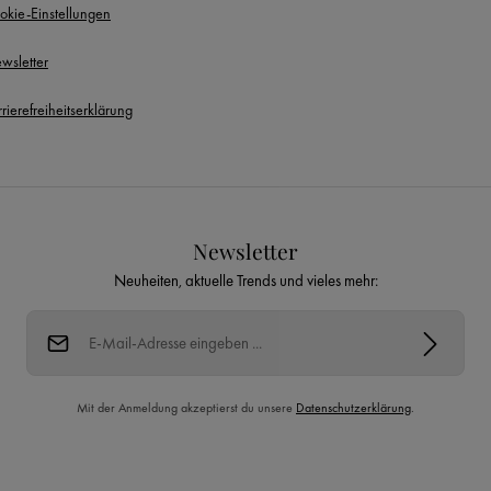
okie-Einstellungen
wsletter
rierefreiheitserklärung
Newsletter
Neuheiten, aktuelle Trends und vieles mehr:
E-Mail-Adresse*
Mit der Anmeldung akzeptierst du unsere
Datenschutzerklärung
.
Diese Seite ist durch reCAPTCHA geschützt und es gelten die
Datenschutzrichtlinie
und
Nutzungsbedingungen
.