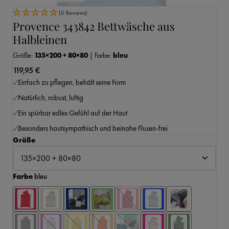
(0 Reviews)
Provence 343842 Bettwäsche aus
Halbleinen
Größe:
135×200 + 80×80
|
Farbe:
bleu
119,95 €
Einfach zu pflegen, behält seine Form
Natürlich, robust, luftig
Ein spürbar edles Gefühl auf der Haut
Besonders hautsympathisch und beinahe Flusen-frei
auswählen
Größe
auswählen
Farbe
bleu