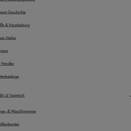
sere Geschichte
offe & Verarbeitung
ser Atelier
rriere
r Händler
ätterkataloge
lfe & Support
lege- & Waschhinweise
ößenberater