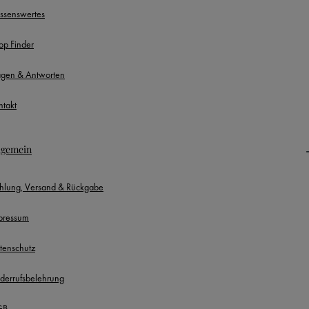
ssenswertes
op Finder
agen & Antworten
ntakt
lgemein
hlung, Versand & Rückgabe
pressum
tenschutz
derrufsbelehrung
GB