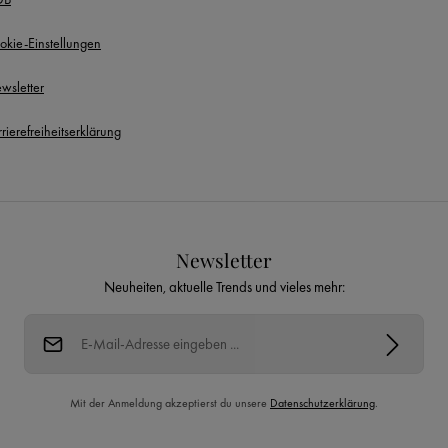
okie-Einstellungen
wsletter
rierefreiheitserklärung
Newsletter
Neuheiten, aktuelle Trends und vieles mehr:
E-Mail-Adresse*
Mit der Anmeldung akzeptierst du unsere
Datenschutzerklärung
.