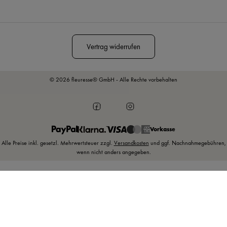
Diese Seite ist durch reCAPTCHA geschützt und es gelten die
Datenschutzrichtlinie
und
Nutzungsbedingungen
.
Vertrag widerrufen
© 2026 fleuresse® GmbH - Alle Rechte vorbehalten
Vorkasse
Alle Preise inkl. gesetzl. Mehrwertsteuer zzgl.
Versandkosten
und ggf. Nachnahmegebühren,
wenn nicht anders angegeben.