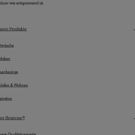
klusiv wie entspannend ist.
sere Produkte
ttwäsche
ttlaken
ssenbezüge
hlafen & Wohnen
piration
er fleuresse®
sere Qualitätsgarantie