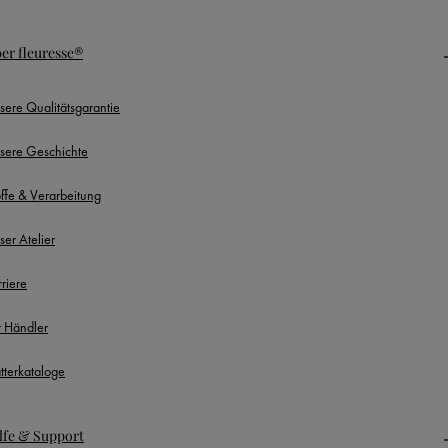
er fleuresse®
sere Qualitätsgarantie
sere Geschichte
offe & Verarbeitung
ser Atelier
rriere
r Händler
ätterkataloge
lfe & Support