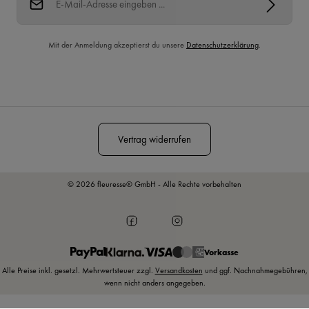
Mit der Anmeldung akzeptierst du unsere
Datenschutzerklärung
.
Diese Seite ist durch reCAPTCHA geschützt und es gelten die
Datenschutzrichtlinie
und
Nutzungsbedingungen
.
Vertrag widerrufen
© 2026 fleuresse® GmbH - Alle Rechte vorbehalten
Vorkasse
Alle Preise inkl. gesetzl. Mehrwertsteuer zzgl.
Versandkosten
und ggf. Nachnahmegebühren,
wenn nicht anders angegeben.