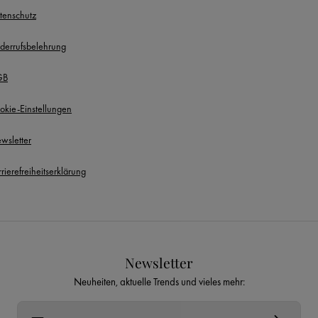
tenschutz
derrufsbelehrung
GB
okie-Einstellungen
wsletter
rierefreiheitserklärung
Newsletter
Neuheiten, aktuelle Trends und vieles mehr:
E-Mail-Adresse*