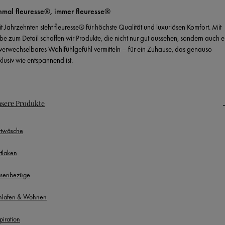
nmal fleuresse®, immer fleuresse®
it Jahrzehnten steht fleuresse® für höchste Qualität und luxuriösen Komfort. Mit
ebe zum Detail schaffen wir Produkte, die nicht nur gut aussehen, sondern auch e
verwechselbares Wohlfühlgefühl vermitteln – für ein Zuhause, das genauso
klusiv wie entspannend ist.
sere Produkte
ttwäsche
ttlaken
ssenbezüge
hlafen & Wohnen
piration