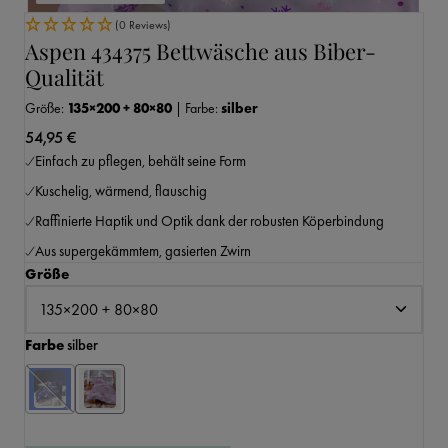
(0 Reviews)
Aspen 434375 Bettwäsche aus Biber-
Qualität
Größe:
135×200 + 80×80
|
Farbe:
silber
54,95 €
Einfach zu pflegen, behält seine Form
Kuschelig, wärmend, flauschig
Raffinierte Haptik und Optik dank der robusten Köperbindung
Aus supergekämmtem, gasierten Zwirn
auswählen
Größe
auswählen
Farbe
silber