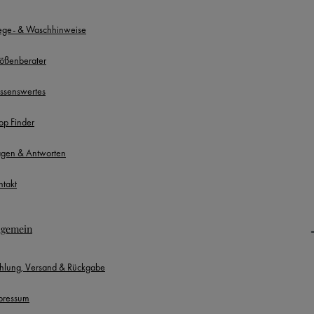
lege- & Waschhinweise
ößenberater
ssenswertes
op Finder
agen & Antworten
ntakt
lgemein
hlung, Versand & Rückgabe
pressum