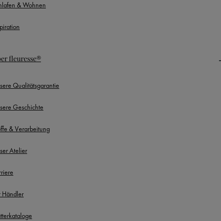
hlafen & Wohnen
piration
er fleuresse®
sere Qualitätsgarantie
sere Geschichte
offe & Verarbeitung
ser Atelier
rriere
r Händler
ätterkataloge