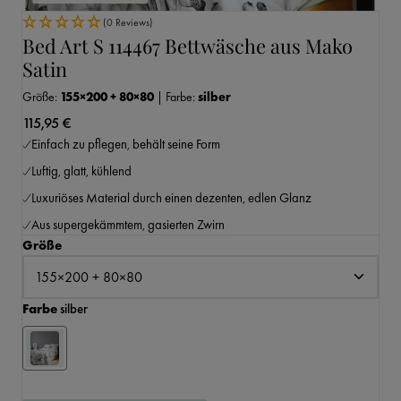
(0 Reviews)
Bed Art S 114467 Bettwäsche aus Mako
Satin
Größe:
155×200 + 80×80
|
Farbe:
silber
115,95 €
Einfach zu pflegen, behält seine Form
Luftig, glatt, kühlend
Luxuriöses Material durch einen dezenten, edlen Glanz
Aus supergekämmtem, gasierten Zwirn
auswählen
Größe
auswählen
Farbe
silber