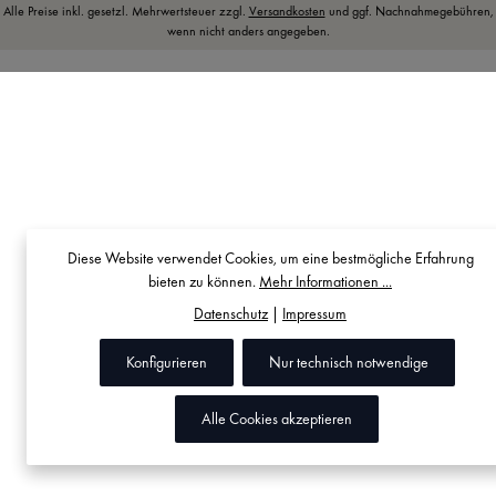
Alle Preise inkl. gesetzl. Mehrwertsteuer zzgl.
Versandkosten
und ggf. Nachnahmegebühren,
wenn nicht anders angegeben.
Diese Website verwendet Cookies, um eine bestmögliche Erfahrung
bieten zu können.
Mehr Informationen ...
Datenschutz
|
Impressum
Konfigurieren
Nur technisch notwendige
Alle Cookies akzeptieren