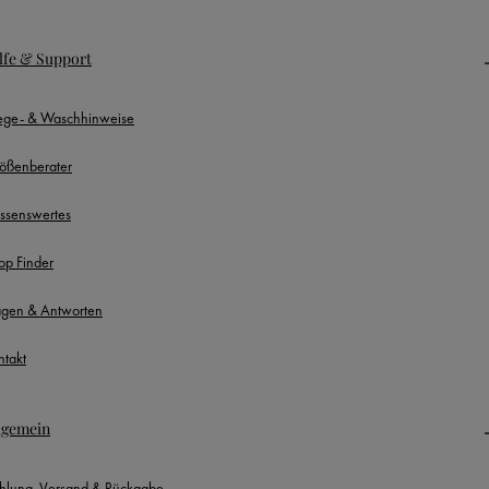
lfe & Support
lege- & Waschhinweise
ößenberater
ssenswertes
op Finder
agen & Antworten
ntakt
lgemein
hlung, Versand & Rückgabe