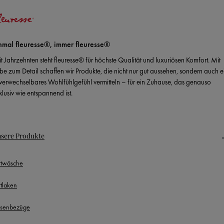
nmal fleuresse®, immer fleuresse®
it Jahrzehnten steht fleuresse® für höchste Qualität und luxuriösen Komfort. Mit
ebe zum Detail schaffen wir Produkte, die nicht nur gut aussehen, sondern auch e
verwechselbares Wohlfühlgefühl vermitteln – für ein Zuhause, das genauso
klusiv wie entspannend ist.
sere Produkte
ttwäsche
ttlaken
ssenbezüge