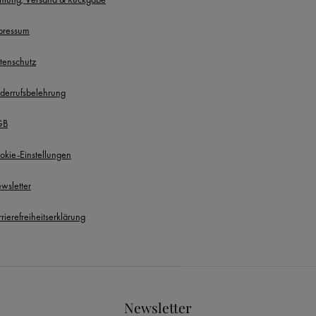
pressum
tenschutz
derrufsbelehrung
GB
okie-Einstellungen
wsletter
rierefreiheitserklärung
Newsletter