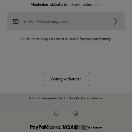
Neuheiten, aktuelle Trends und vieles mehr:
E-Mail-Adresse*
Mit der Anmeldung akzeptierst du unsere
Datenschutzerklärung
.
Diese Seite ist durch reCAPTCHA geschützt und es gelten die
Datenschutzrichtlinie
und
Nutzungsbedingungen
.
Vertrag widerrufen
© 2026 fleuresse® GmbH - Alle Rechte vorbehalten
Vorkasse