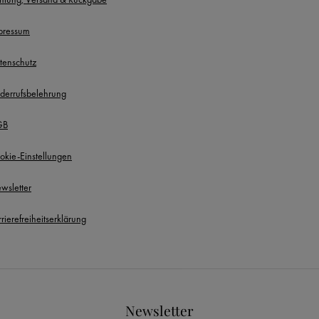
pressum
tenschutz
derrufsbelehrung
GB
okie-Einstellungen
wsletter
rierefreiheitserklärung
Newsletter