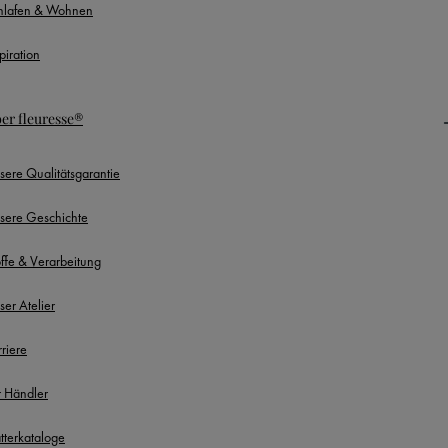
hlafen & Wohnen
piration
er fleuresse®
sere Qualitätsgarantie
sere Geschichte
offe & Verarbeitung
ser Atelier
rriere
r Händler
ätterkataloge