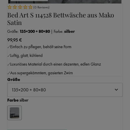
(0 Reviews)
Bed Art S 114528 Bettwäsche aus Mako
Satin
Größe:
135×200 + 80×80
|
Farbe:
silber
99,95 €
Einfach zu pflegen, behält seine Form
Luftig, glatt, kühlend
Luxuriöses Material durch einen dezenten, edlen Glanz
Aus supergekämmtem, gasierten Zwirn
auswählen
Größe
auswählen
Farbe
silber