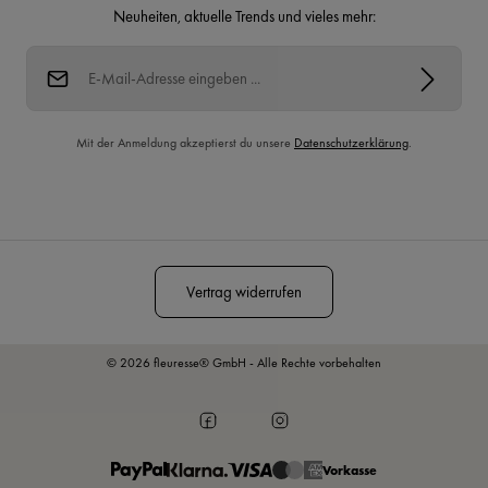
Neuheiten, aktuelle Trends und vieles mehr:
E-Mail-Adresse*
Mit der Anmeldung akzeptierst du unsere
Datenschutzerklärung
.
Diese Seite ist durch reCAPTCHA geschützt und es gelten die
Datenschutzrichtlinie
und
Nutzungsbedingungen
.
Vertrag widerrufen
© 2026 fleuresse® GmbH - Alle Rechte vorbehalten
Vorkasse