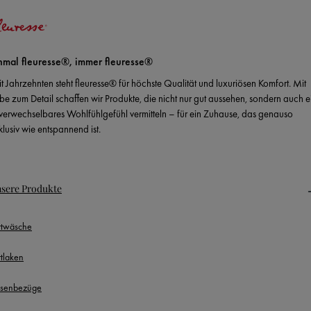
nmal fleuresse®, immer fleuresse®
it Jahrzehnten steht fleuresse® für höchste Qualität und luxuriösen Komfort. Mit
ebe zum Detail schaffen wir Produkte, die nicht nur gut aussehen, sondern auch e
verwechselbares Wohlfühlgefühl vermitteln – für ein Zuhause, das genauso
klusiv wie entspannend ist.
sere Produkte
ttwäsche
ttlaken
ssenbezüge