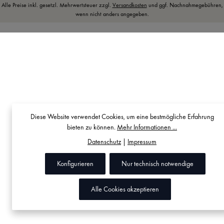
Alle Preise inkl. gesetzl. Mehrwertsteuer zzgl.
Versandkosten
und ggf. Nachnahmegebühren,
wenn nicht anders angegeben.
Diese Website verwendet Cookies, um eine bestmögliche Erfahrung
bieten zu können.
Mehr Informationen ...
Datenschutz
|
Impressum
Konfigurieren
Nur technisch notwendige
Alle Cookies akzeptieren