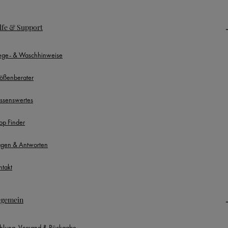
lfe & Support
lege- & Waschhinweise
ößenberater
ssenswertes
op Finder
agen & Antworten
ntakt
lgemein
hlung, Versand & Rückgabe