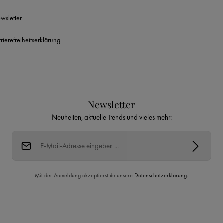
wsletter
rierefreiheitserklärung
Newsletter
Neuheiten, aktuelle Trends und vieles mehr:
E-Mail-Adresse*
Mit der Anmeldung akzeptierst du unsere
Datenschutzerklärung
.
Diese Seite ist durch reCAPTCHA geschützt und es gelten die
Datenschutzrichtlinie
und
Nutzungsbedingungen
.