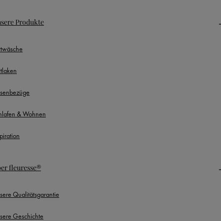
sere Produkte
ttwäsche
ttlaken
ssenbezüge
hlafen & Wohnen
piration
er fleuresse®
sere Qualitätsgarantie
sere Geschichte