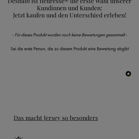
Deshalb ist fleuresse® die erste Wahl unserer
Kundinnen und Kunden:
Jetzt kaufen und den Unterschied erleben!
New content loaded
- Für dieses Produkt wurden noch keine Bewertungen gesammelt -
Sei die erste Person, die zu diesem Produkt eine Bewertung abgibt
Das macht Jersey so besonders