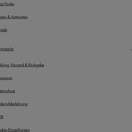
op Finder
agen & Antworten
ntakt
lgemein
hlung, Versand & Rückgabe
pressum
tenschutz
derrufsbelehrung
GB
okie-Einstellungen