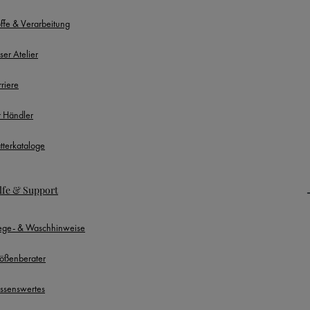
offe & Verarbeitung
ser Atelier
rriere
r Händler
ätterkataloge
lfe & Support
lege- & Waschhinweise
ößenberater
ssenswertes