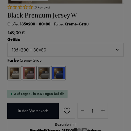
(0 Reviews)
Black Premium Jersey W
Größe:
135×200 + 80×80
|
Farbe:
Creme-Grau
149,00 €
auswählen
Größe
auswählen
Farbe
Creme-Grau
Auf Lager - in 2-5 Tagen bei dir
Produkt Anzahl: Gib den 
In den Warenkorb
Bezahlen mit
Vorkasse