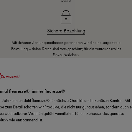
kannst.
Sichere Bezahlung
Mit sicheren Zahlungsmethoden garantieren wir dir eine sorgenfreie
Bestellung – deine Daten sind stets geschützt, für ein vertrauensvolles
Einkaufserlebnis.
nmal fleuresse®, immer fleuresse®
it Jahrzehnten steht fleuresse® für höchste Qualität und luxuriösen Komfort. Mit
ebe zum Detail schaffen wir Produkte, die nicht nur gut aussehen, sondern auch e
verwechselbares Wohlfühlgefühl vermitteln – für ein Zuhause, das genauso
klusiv wie entspannend ist.