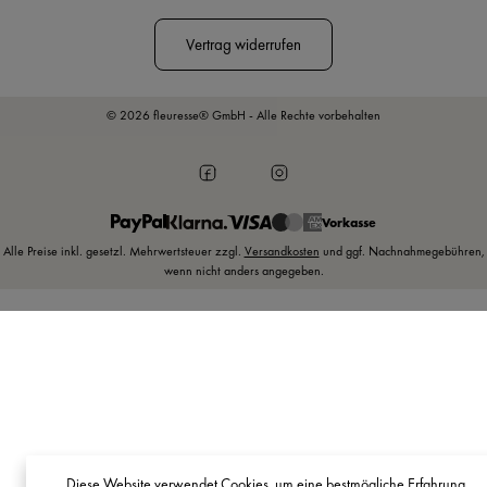
Vertrag widerrufen
© 2026 fleuresse® GmbH - Alle Rechte vorbehalten
Vorkasse
Alle Preise inkl. gesetzl. Mehrwertsteuer zzgl.
Versandkosten
und ggf. Nachnahmegebühren,
wenn nicht anders angegeben.
Diese Website verwendet Cookies, um eine bestmögliche Erfahrung