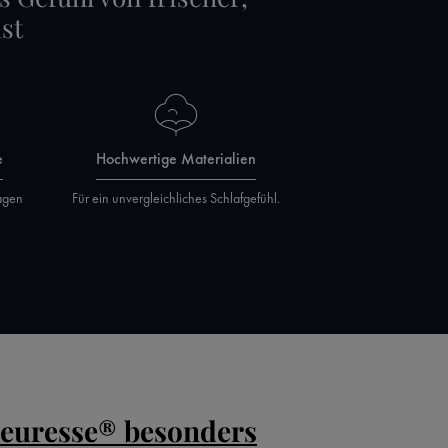
st
e
Hochwertige Materialien
agen
Für ein unvergleichliches Schlafgefühl.
leuresse® besonders