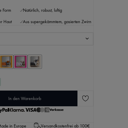
ne Form
Natürlich, robust, luftig
er Haut
Aus supergekämmtem, gasierten Zwirn
KI-generierter Inhalt.
den gewünschten Wert ein oder benutze die Scha
In den Warenkorb
Vorkasse
ade in Europe
Versandkostenfrei ab 100€