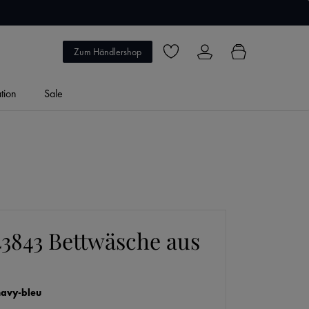
5 Jahre Garantie
Zum Händlershop
Du hast 0 Produkte auf dem Merkzett
ation
Sale
3843 Bettwäsche aus
navy-bleu