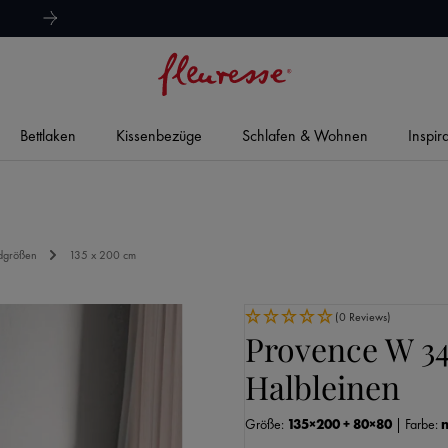
hervorragend
4,8/5
Bettlaken
Kissenbezüge
Schlafen & Wohnen
Inspir
dgrößen
135 x 200 cm
(0 Reviews)
Provence W 34
Halbleinen
Größe:
135×200 + 80×80
|
Farbe: