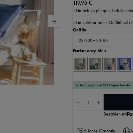
119,95 €
Einfach zu pflegen, behält sei
Ein spürbar edles Gefühl auf d
auswählen
Größe
auswählen
Farbe
navy-bleu
KI-generierter Inhalt.
Auf Lager - in 2-5 Tagen bei dir
Produkt Anzahl: Gib 
Bezahlen mit
5 Jahre Garantie
M