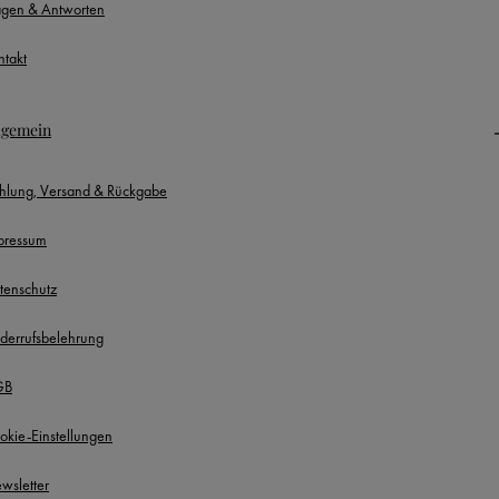
agen & Antworten
ntakt
lgemein
hlung, Versand & Rückgabe
pressum
tenschutz
derrufsbelehrung
GB
okie-Einstellungen
wsletter