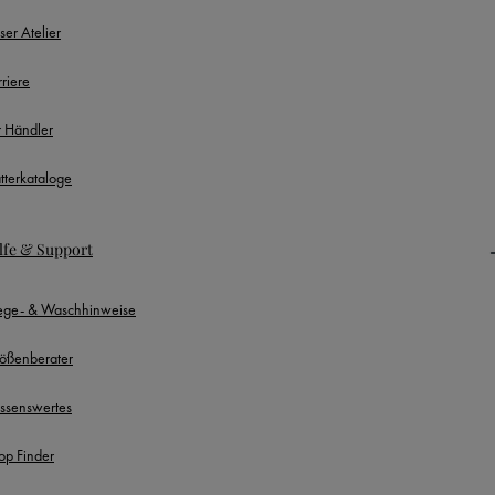
ser Atelier
rriere
r Händler
ätterkataloge
lfe & Support
lege- & Waschhinweise
ößenberater
ssenswertes
op Finder