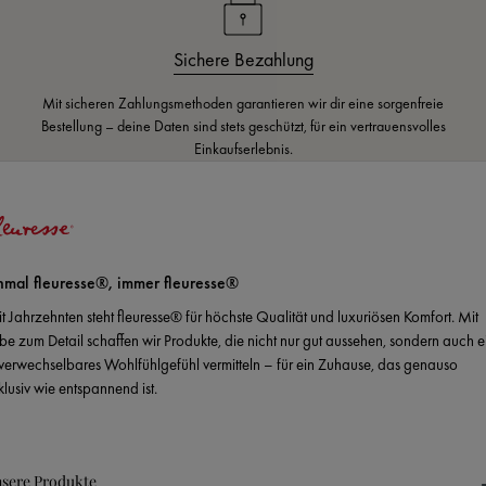
Sichere Bezahlung
Mit sicheren Zahlungsmethoden garantieren wir dir eine sorgenfreie
Bestellung – deine Daten sind stets geschützt, für ein vertrauensvolles
Einkaufserlebnis.
nmal fleuresse®, immer fleuresse®
it Jahrzehnten steht fleuresse® für höchste Qualität und luxuriösen Komfort. Mit
ebe zum Detail schaffen wir Produkte, die nicht nur gut aussehen, sondern auch e
verwechselbares Wohlfühlgefühl vermitteln – für ein Zuhause, das genauso
klusiv wie entspannend ist.
sere Produkte