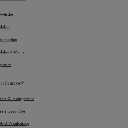
ttwäsche
ttlaken
ssenbezüge
hlafen & Wohnen
piration
er fleuresse®
sere Qualitätsgarantie
sere Geschichte
offe & Verarbeitung