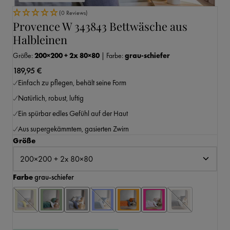
(0 Reviews)
Provence W 343843 Bettwäsche aus
Halbleinen
Größe:
200×200 + 2x 80×80
|
Farbe:
grau-schiefer
189,95 €
Einfach zu pflegen, behält seine Form
Natürlich, robust, luftig
Ein spürbar edles Gefühl auf der Haut
Aus supergekämmtem, gasierten Zwirn
auswählen
Größe
auswählen
Farbe
grau-schiefer