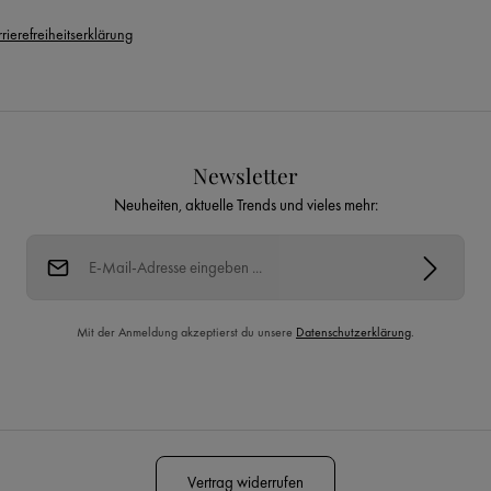
rierefreiheitserklärung
Newsletter
Neuheiten, aktuelle Trends und vieles mehr:
E-Mail-Adresse*
Mit der Anmeldung akzeptierst du unsere
Datenschutzerklärung
.
Diese Seite ist durch reCAPTCHA geschützt und es gelten die
Datenschutzrichtlinie
und
Nutzungsbedingungen
.
Vertrag widerrufen